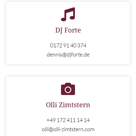
DJ Forte
0172 91 40 374
dennis@djforte.de
Olli Zimtstern
+49 172 411 14 14
olli@olli-zimtstern.com